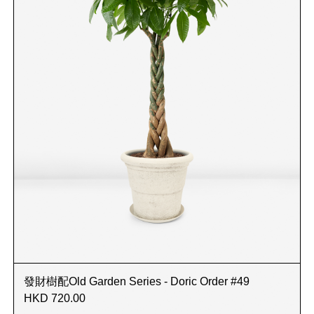
發財樹配Old Garden Series - Doric Order #49
HKD 720.00