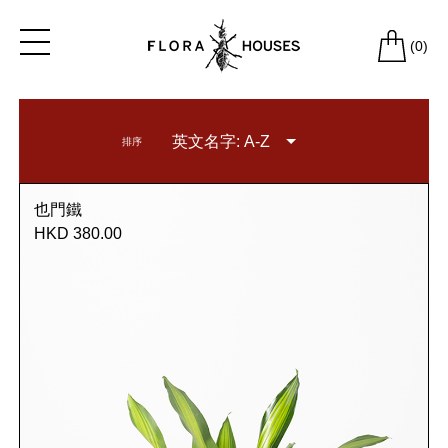
(
0
)
英文名字: A-Z
排序
也門鐵
HKD 380.00