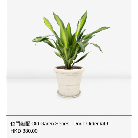
也門鐵配 Old Garen Series - Doric Order #49
HKD 380.00