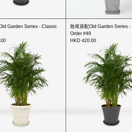
Garden Series - Classic
散尾葵配Old Garden Series - 
Order #49
.00
HKD 420.00