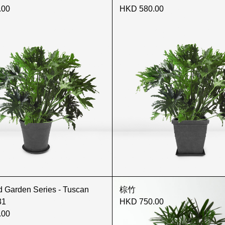
.00
HKD 580.00
arden Series - Tuscan
棕竹
31
HKD 750.00
.00