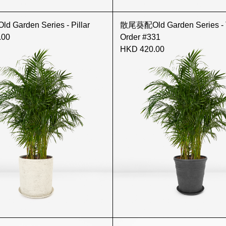
Garden Series - Pillar
散尾葵配Old Garden Series - 
.00
Order #331
HKD 420.00