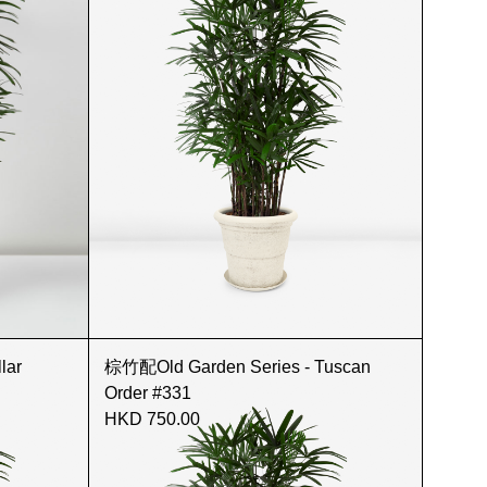
lar
棕竹配Old Garden Series - Tuscan
Order #331
HKD 750.00