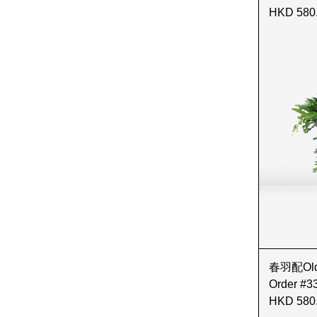
HKD 580
春羽配Old G
Order #3
HKD 580