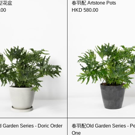
中型花盆
春羽配 Artstone Pots
.00
HKD 580.00
arden Series - Doric Order
春羽配Old Garden Series - Pe
One