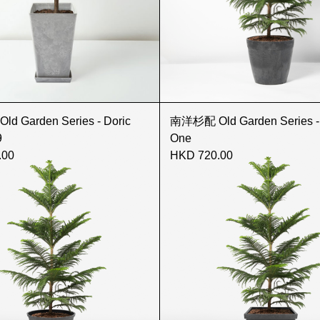
 Garden Series - Doric
南洋杉配 Old Garden Series - 
9
One
.00
HKD 720.00