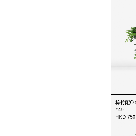
棕竹配Old G
#49
HKD 750