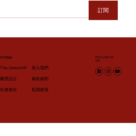
訂閱
FOLLOW US
芳序園藝
ON
The Unicorn®
加入我們
園景設計
條款細則
社會責任
私隱政策