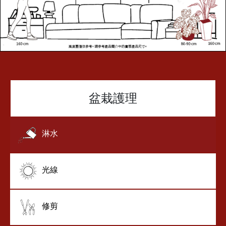
盆栽護理
淋水
光線
修剪