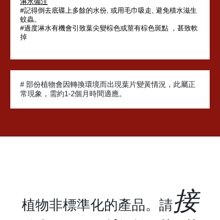
淋水備注
#記得倒去底碟上多餘的水份, 或用毛巾吸走, 避免積水滋生
蚊蟲。
#過度淋水有機會引致葉尖變棕色或莖有棕色斑點 ，甚致軟
掉
# 部份植物會因轉換環境而出現葉片變黃情況，此屬正
常現象，需約1-2個月時間適應。
接
植物非標準化的產品。請