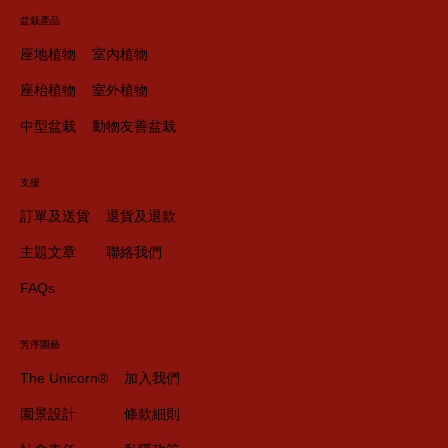
盆栽產品
座地植物
室內植物
座枱植物
室外植物
中型盆栽
動物友善盆栽
支援
訂單及送貨
退貨及退款
主題文章
聯絡我們
FAQs
芳序園藝
The Unicorn®
加入我們
園景設計
條款細則