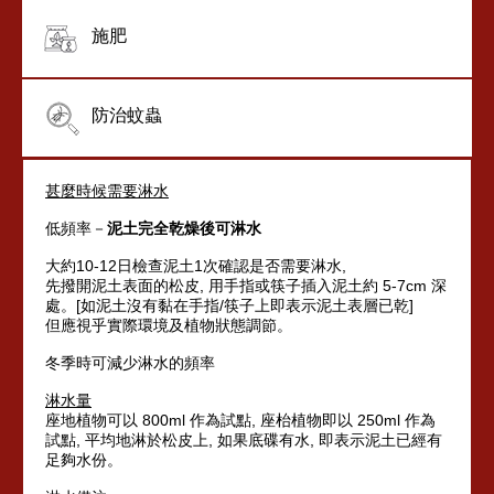
施肥
防治蚊蟲
甚麼時候需要淋水
低頻率－
泥土完全
乾燥後可淋水
大約10-12日檢查泥土1次確認是否需要淋水,
先撥開泥土表面的松皮, 用手指或筷子插入泥土約 5-7cm 深
處。[如泥土沒有黏在手指/筷子上即表示泥土表層已乾]
但應視乎實際環境及植物狀態調節。
冬季時可減少淋水的頻率
淋水量
座地植物可以 800ml 作為試點, 座枱植物即以 250ml 作為
試點, 平均地淋於松皮上, 如果底碟有水, 即表示泥土已經有
足夠水份。