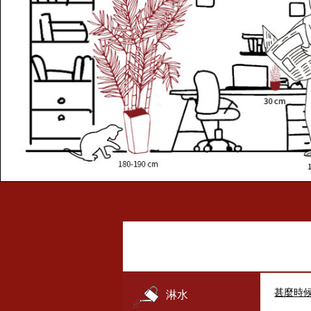
甚麼時
淋水