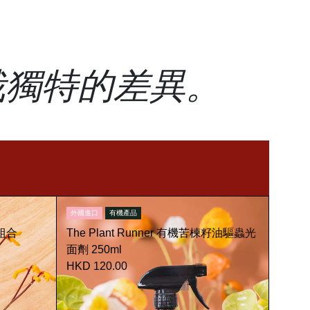
栽獨特的差異。
外國進口
有機產品
理組合
The Plant Runner 有機苦楝籽油驅蟲光
面劑 250ml
HKD 120.00