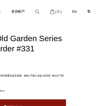
案
會員帳戶
繁
(
0
)
EN
 Garden Series
rder #331
原有的塑膠花盆及底碟。植物 (不種入花盆) 的高度, 會比以下顯
24cm