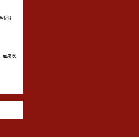
手指/筷
, 如果底