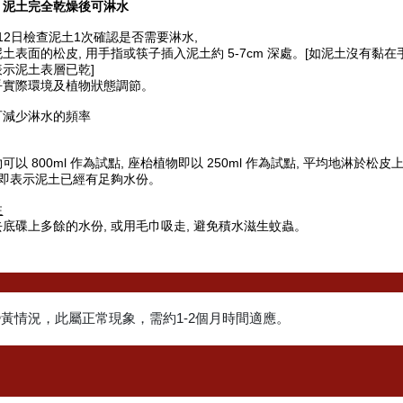
－
泥土完全
乾燥後可淋水
-12日檢查泥土1次確認是否需要淋水,
土表面的松皮, 用手指或筷子插入泥土約 5-7cm 深處。[如泥土沒有黏在
表示泥土表層已乾]
乎實際環境及植物狀態調節。
可減少淋水的頻率
可以 800ml 作為試點, 座枱植物即以 250ml 作為試點, 平均地淋於松皮上
 即表示泥土已經有足夠水份。
注
底碟上多餘的水份, 或用毛巾吸走, 避免積水滋生蚊蟲。
變黃情況，此屬正常現象，需約1-2個月時間適應。