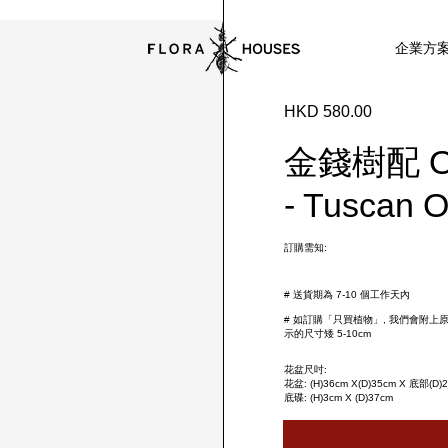
企業方
HKD 580.00
金錢樹配 Old
- Tuscan O
訂購需知:
# 送貨期為 7-10 個工作天內
# 如訂購「只買植物」, 我們會附上
示的尺寸矮 5-10cm
花盆尺吋:
花盆: (H)36cm X(D)35cm X 底部(D)
底碟: (H)3cm X (D)37cm