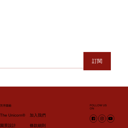
訂閱
FOLLOW US
芳序園藝
ON
The Unicorn®
加入我們
園景設計
條款細則