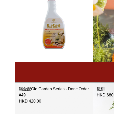
灑金配Old Garden Series - Doric Order
鐵樹
#49
HKD 680
HKD 420.00