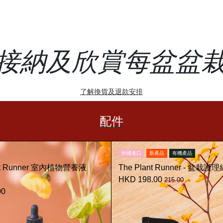
接納及欣賞每盆盆
了解換貨及退款安排
配件
外國進口
新產品
有機產品
ant Runner 室內植物營養液
The Plant Runner - 盆栽護
HKD 198.00
215.00
00