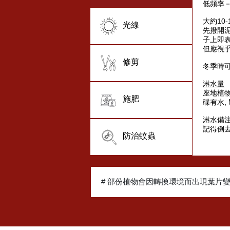
低頻率
大約10
光線
先撥開泥
子上即
但應視
修剪
冬季時
淋水量
座地植物
施肥
碟有水,
淋水備
記得倒去
防治蚊蟲
# 部份植物會因轉換環境而出現葉片