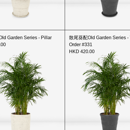
Garden Series - Pillar
散尾葵配Old Garden Series - 
.00
Order #331
HKD 420.00