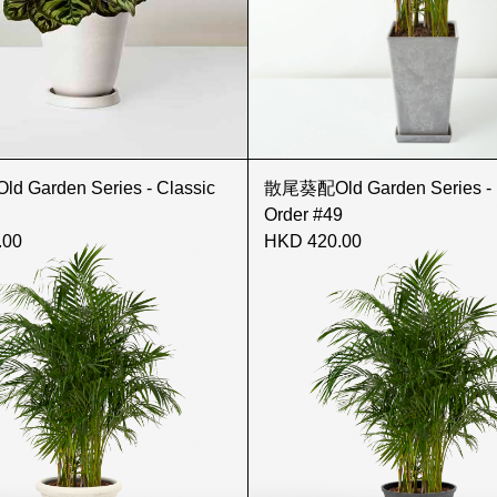
Garden Series - Classic
散尾葵配Old Garden Series - 
Order #49
.00
HKD 420.00