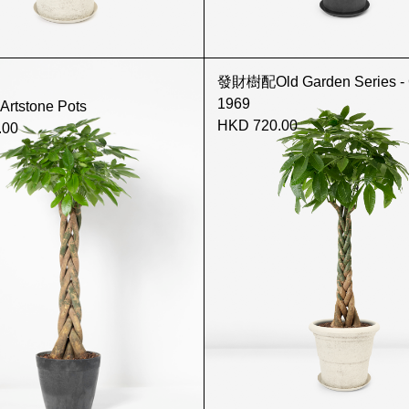
發財樹配Old Garden Series - 
1969
tstone Pots
HKD 720.00
.00