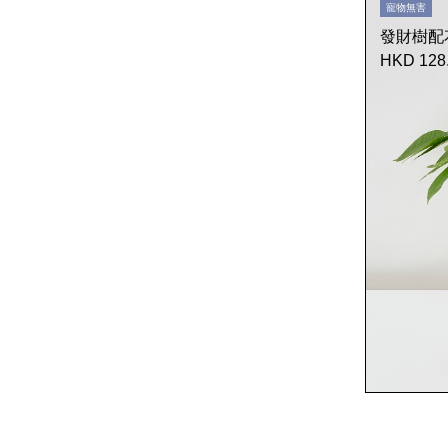
寵物無害
發財樹配
HKD 128