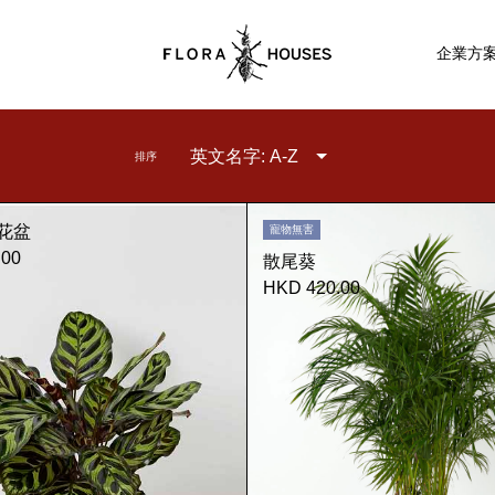
企業方
英文名字: A-Z
排序
花盆
寵物無害
.00
散尾葵
HKD 420.00