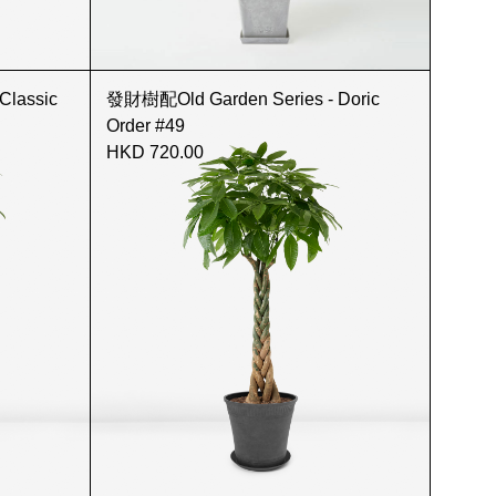
Classic
發財樹配Old Garden Series - Doric
Order #49
HKD 720.00