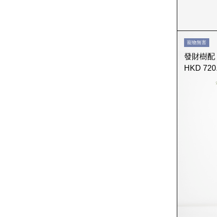
寵物無害
發財樹配 Ar
HKD 720