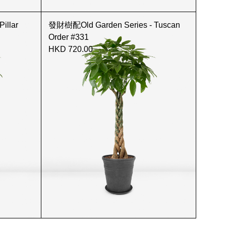
illar
發財樹配Old Garden Series - Tuscan
Order #331
HKD 720.00