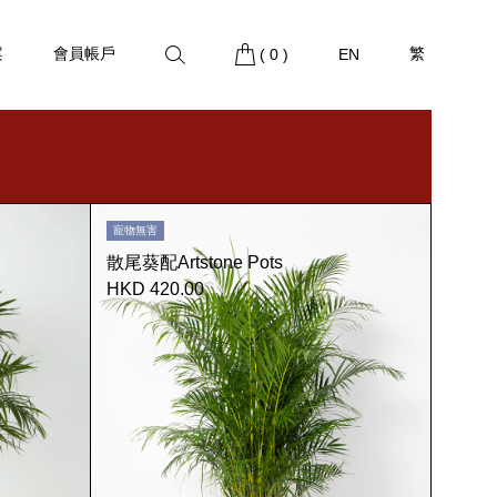
案
會員帳戶
繁
(
0
)
EN
寵物無害
散尾葵配Artstone Pots
HKD 420.00