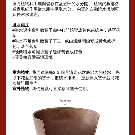
座將植物和土壤與儲存在盆底部的水分開。
植物的根部會
通過毛細作用從水庫中吸取水分。 內置的自動澆水機制可
延長淋水週期。
淋水備注
#淋水過多會引致葉子由中心開始變成黃色或棕色，甚至落
葉
#淋水不足會引致葉子下垂 , 或由邊緣開始變成黃色或棕
色，甚至落葉
#晚間噴水可減少葉子邊緣黃色或棕色
#琴葉榕喜愛高濕環境
室內植物:
我們建議每
2-3
個月清走花盆底部內的積水。
先
取下花盆底部的塞子，把積水排出。 重新插入塞子並將花
盆放誰回室內。
室外植物:
我們建議可直接移除塞子使用。