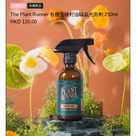
外國進口
有機產品
The Plant Runner 有機苦楝籽油驅蟲光面劑 250ml
HKD 120.00