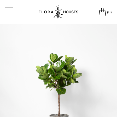
(
0
)