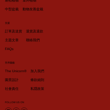
座枱植物
室外植物
中型盆栽
動物友善盆栽
支援
訂單及送貨
退貨及退款
主題文章
聯絡我們
FAQs
芳序園藝
The Unicorn®
加入我們
園景設計
條款細則
社會責任
私隱政策
FOLLOW US ON