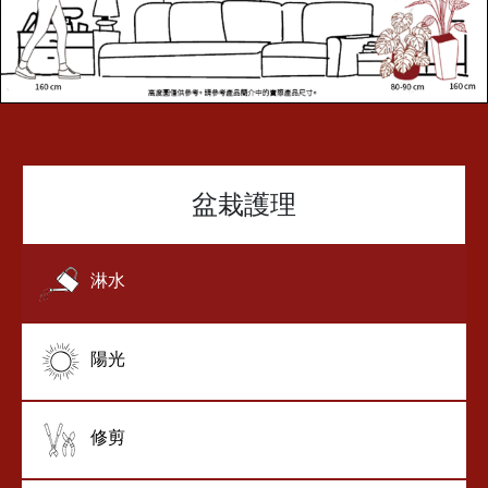
盆栽護理
淋水
陽光
修剪