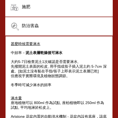
施肥
防治害蟲
甚麼時候需要淋水
中頻率－
泥土
乾燥後可淋水
表層
大約5-7日檢查泥土1次確認是否需要淋水,
先撥開泥土表面的松皮, 用手指或筷子插入泥土約 5-7cm 深
處。[如泥土沒有黏在手指/筷子上即表示泥土表層已乾]
但應視乎實際環境及植物狀態調節。
冬季時可減少淋水的頻率
淋水量
座地植物可以 800ml 作為試點, 座枱植物即以 250ml 作為
試點, 平均地淋於松皮上。
Artstone 花盆內置的自動澆水機制 -
花盆內設有底座，該底