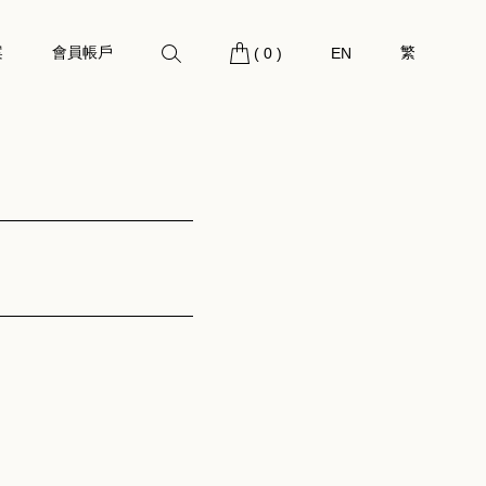
案
會員帳戶
繁
(
0
)
EN