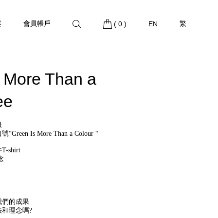
案
會員帳戶
繁
(
0
)
EN
 More Than a
ee
服
 Is More Than a Colour “
hirt
念
我們的成果
和理念嗎?