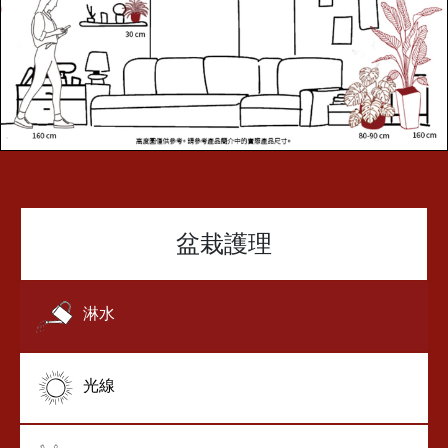
盆栽護理
淋水
光線