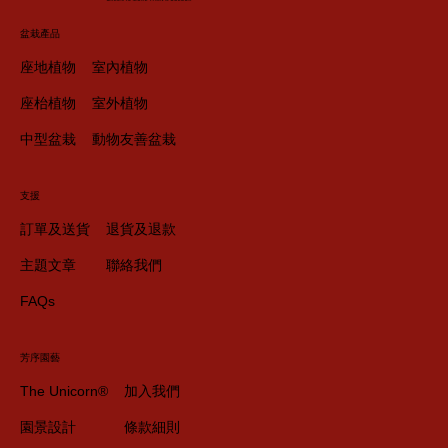
盆栽產品
座地植物
室內植物
座枱植物
室外植物
中型盆栽
動物友善盆栽
支援
訂單及送貨
退貨及退款
主題文章
聯絡我們
FAQs
芳序園藝
The Unicorn®
加入我們
園景設計
條款細則