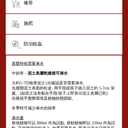
修剪
施肥
防治蚊蟲
甚麼時候需要淋水
中頻率－
泥土表層乾燥後可淋水
大約5-7日檢查泥土1次確認是否需要淋水,
先撥開泥土表面的松皮, 用手指或筷子插入泥土約 5-7cm 深
處。[如泥土沒有黏在手指/筷子上即表示泥土表層已乾]
但應視乎實際環境及植物狀態調節。
冬季時可減少淋水的頻率
淋水量
座地植物可以 800ml 作為試點, 座枱植物即以 250ml 作為試