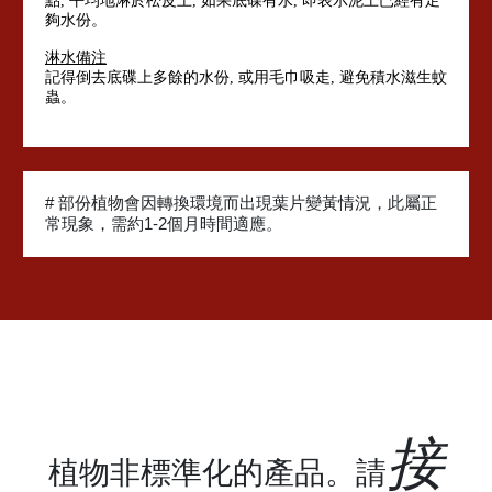
點, 平均地淋於松皮上, 如果底碟有水, 即表示泥土已經有足
夠水份。
淋水備注
記得倒去底碟上多餘的水份, 或用毛巾吸走, 避免積水滋生蚊
蟲。
# 部份植物會因轉換環境而出現葉片變黃情況，此屬正
常現象，需約1-2個月時間適應。
接
植物非標準化的產品。請