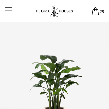
(
0
)